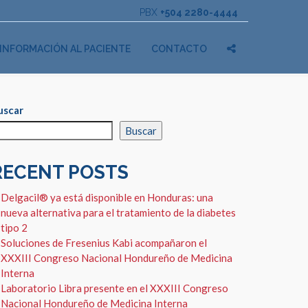
PBX
+504 2280-4444
INFORMACIÓN AL PACIENTE
CONTACTO
uscar
Buscar
RECENT POSTS
Delgacil® ya está disponible en Honduras: una
nueva alternativa para el tratamiento de la diabetes
tipo 2
Soluciones de Fresenius Kabi acompañaron el
XXXIII Congreso Nacional Hondureño de Medicina
Interna
Laboratorio Libra presente en el XXXIII Congreso
Nacional Hondureño de Medicina Interna