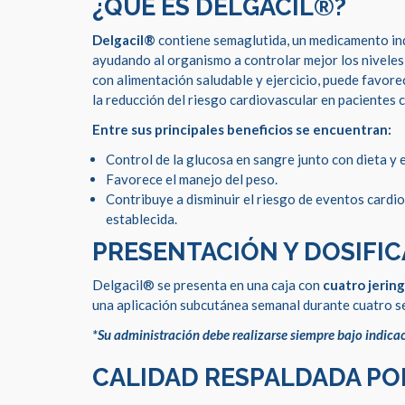
¿QUÉ ES DELGACIL®?
Delgacil®
contiene semaglutida, un medicamento ind
ayudando al organismo a controlar mejor los niveles
con alimentación saludable y ejercicio, puede favor
la reducción del riesgo cardiovascular en pacientes
Entre sus principales beneficios se encuentran:
Control de la glucosa en sangre junto con dieta y e
Favorece el manejo del peso.
Contribuye a disminuir el riesgo de eventos card
establecida.
PRESENTACIÓN Y DOSIFI
Delgacil® se presenta en una caja con
cuatro jerin
una aplicación subcutánea semanal durante cuatro se
*Su administración debe realizarse siempre bajo indica
CALIDAD RESPALDADA PO